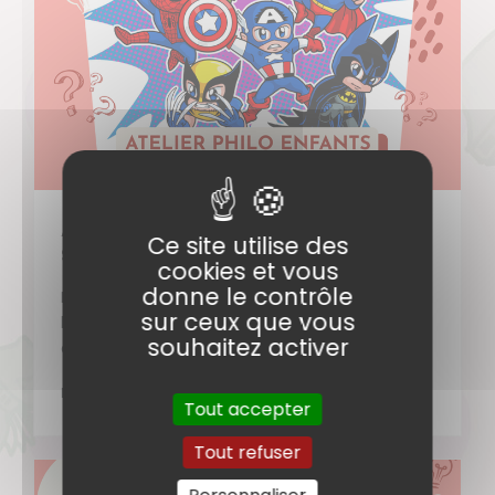
Atelier Philo Enfant : Qui sont les
Ce site utilise des
Super-Héros ?
cookies et vous
donne le contrôle
Le samedi 27/06/2026 : Qui sont les super-
sur ceux que vous
héros ? Avec de super-pouvoirs, vision-laser
souhaitez activer
et (…)
DÉCOUVRIR
Tout accepter
Tout refuser