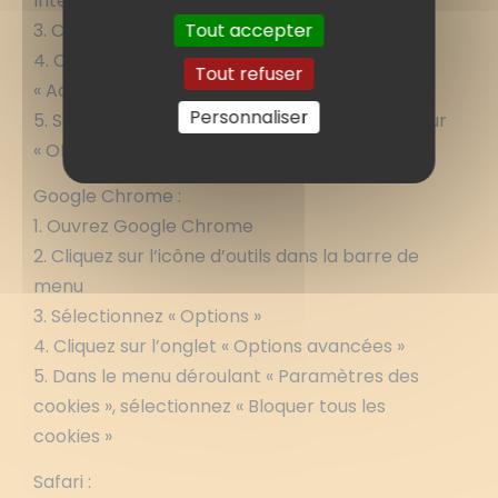
Internet »
Tout accepter
3. Cliquez sur l’onglet « Confidentialité »
4. Cliquez sur « Avancé » et décochez
Tout refuser
« Accepter »
Personnaliser
5. Sauvegardez vos préférences en cliquant sur
« OK »
Google Chrome :
1. Ouvrez Google Chrome
2. Cliquez sur l’icône d’outils dans la barre de
menu
3. Sélectionnez « Options »
4. Cliquez sur l’onglet « Options avancées »
5. Dans le menu déroulant « Paramètres des
cookies », sélectionnez « Bloquer tous les
cookies »
Safari :