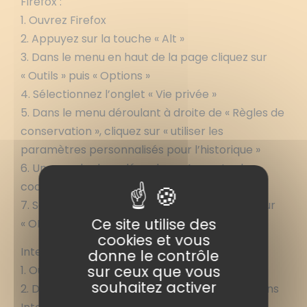
Firefox :
1. Ouvrez Firefox
2. Appuyez sur la touche « Alt »
3. Dans le menu en haut de la page cliquez sur
« Outils » puis « Options »
4. Sélectionnez l’onglet « Vie privée »
5. Dans le menu déroulant à droite de « Règles de
conservation », cliquez sur « utiliser les
paramètres personnalisés pour l’historique »
6. Un peu plus bas, décochez « Accepter les
cookies »
7. Sauvegardez vos préférences en cliquant sur
Ce site utilise des
« OK »
cookies et vous
Internet Explorer :
donne le contrôle
sur ceux que vous
1. Ouvrez Internet Explorer
souhaitez activer
2. Dans le menu « Outils », sélectionnez « Options