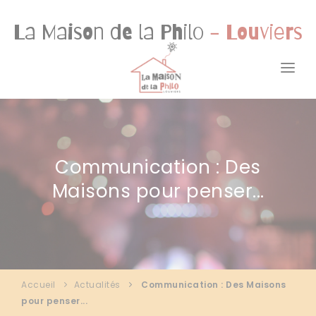
Panneau de gestion des cookies
La Maison de la Philo
- Louviers
ACCUEIL
A PROPOS
Communication : Des
ACTIVITÉS
Maisons pour penser...
ACTUALITÉS
RESSOURCES
CONTACT
Accueil
Actualités
Communication : Des Maisons
1001 MAISONS DE LA PHILO
pour penser...