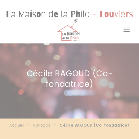
Panneau de gestion des cookies
La Maison de la Philo
- Louviers
ACCUEIL
A PROPOS
Cécile BAGOUD (Co-
ACTIVITÉS
fondatrice)
ACTUALITÉS
RESSOURCES
CONTACT
Accueil
A propos
Cécile BAGOUD (Co-fondatrice)
1001 MAISONS DE LA PHILO