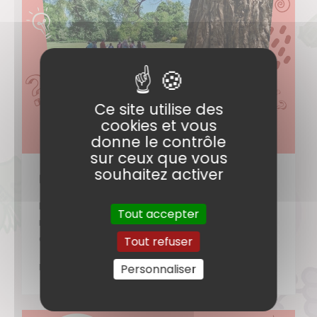
Ce site utilise des
cookies et vous
donne le contrôle
sur ceux que vous
souhaitez activer
Philo promenade
Le samedi 20/06/2026, mettons le corps en
Tout accepter
mouvement pour stimuler la pensée ! C’est ce
que la (…)
Tout refuser
Personnaliser
DÉCOUVRIR