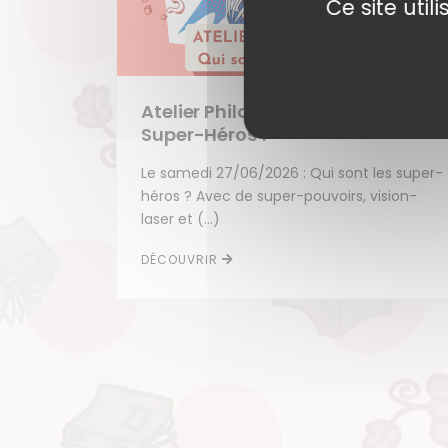
Ce site uti
Atelier Philo Enfant : Qui sont les
Super-Héros ?
Le samedi 27/06/2026 : Qui sont les super-
héros ? Avec de super-pouvoirs, vision-
laser et (…)
DÉCOUVRIR