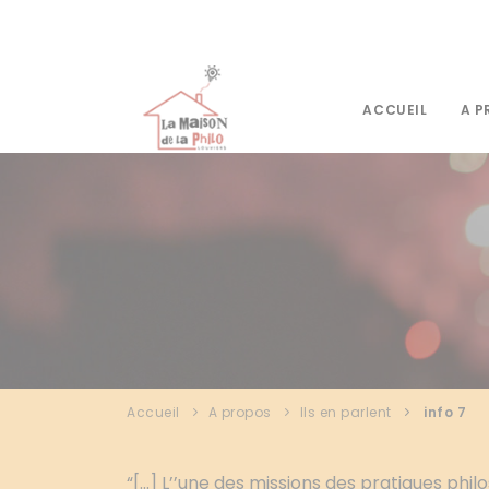
Panneau de gestion des cookies
ACCUEIL
A P
Accueil
A propos
Ils en parlent
info 7
“[...] L’’une des missions des pratiques phi