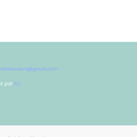
hilolouviers@gmail.com
st par
ICI