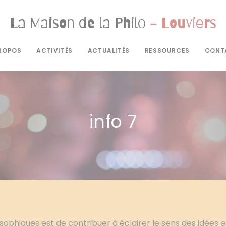
La Maison de la Philo
- Louviers
ROPOS
ACTIVITÉS
ACTUALITÉS
RESSOURCES
CONT
info 7
losophiques est de contribuer à éclairer le sens des idées 