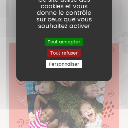
Le samedi 20/06/2026, mettons le corps en
cookies et vous
mouvement pour stimuler la pensée ! C’est ce
donne le contrôle
que la (…)
sur ceux que vous
souhaitez activer
DÉCOUVRIR
Tout accepter
Tout refuser
Personnaliser