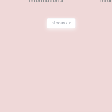
information 4
info
DÉCOUVRIR