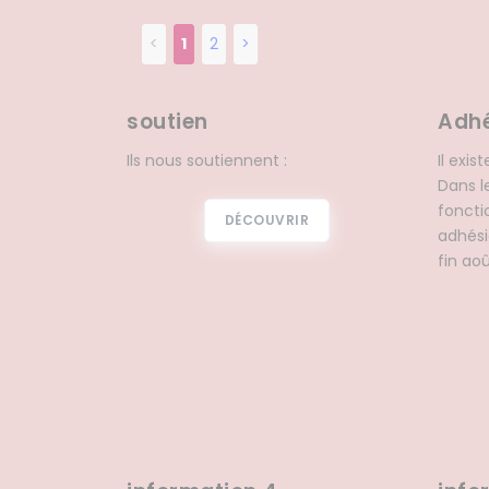
<
1
2
>
soutien
Adhé
Ils nous soutiennent :
Il exi
Dans l
foncti
DÉCOUVRIR
adhési
fin ao