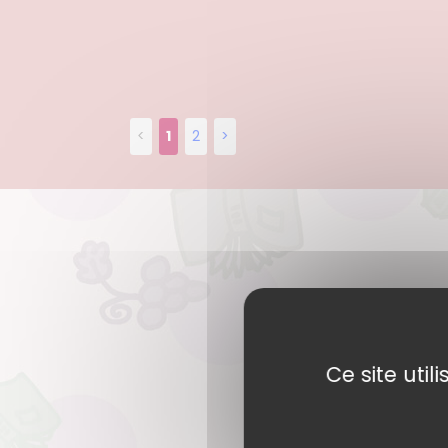
<
1
2
>
Ce site uti