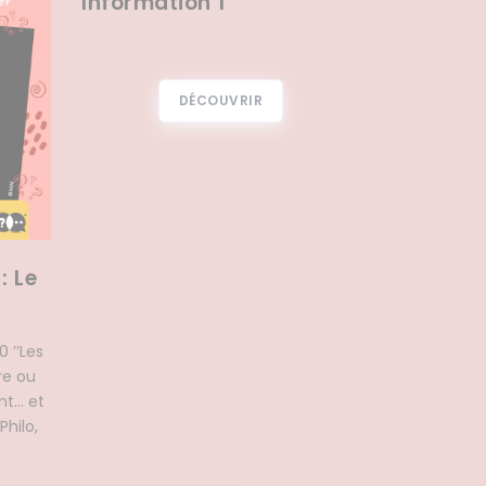
Information 1
DÉCOUVRIR
: Le
 ’’Les
re ou
... et
Philo,